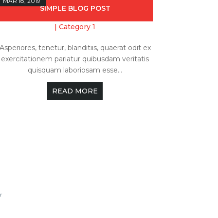
MAR 18, 2019
SIMPLE BLOG POST
|
Category 1
Asperiores, tenetur, blanditiis, quaerat odit ex
exercitationem pariatur quibusdam veritatis
quisquam laboriosam esse...
READ MORE
r