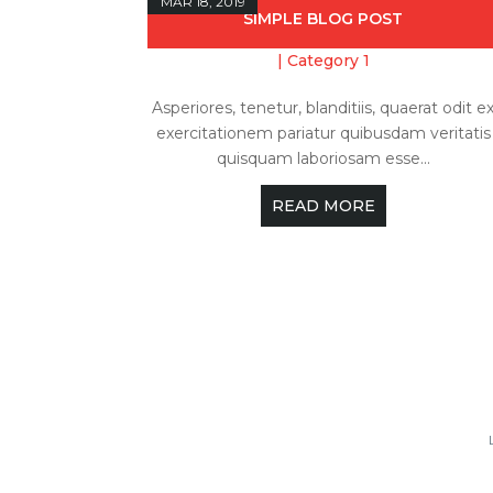
MAR 18, 2019
SIMPLE BLOG POST
|
Category 1
Asperiores, tenetur, blanditiis, quaerat odit e
exercitationem pariatur quibusdam veritatis
quisquam laboriosam esse...
READ MORE